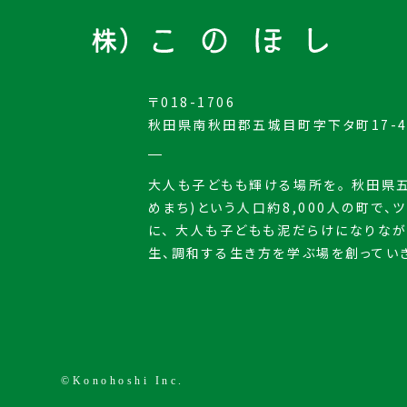
〒018-1706
秋田県南秋田郡五城目町字下タ町17-
大人も子どもも輝ける場所を。 秋田県五
めまち)という人口約8,000人の町で、
に、 大人も子どもも泥だらけになりな
生、調和する生き方を学ぶ場を創ってい
©Konohoshi Inc.